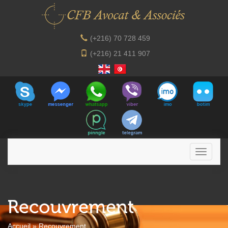
(+216) 70 728 459
(+216) 21 411 907
Accueil
»
Recouvrement