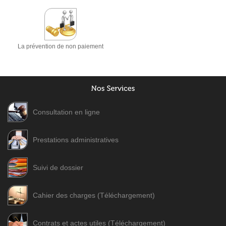
La prévention de non paiement
Consultation en ligne
Prestations administratives
Suivi de dossier
Cahier des charges (Téléchargement)
Contrats et actes utiles (Téléchargement)