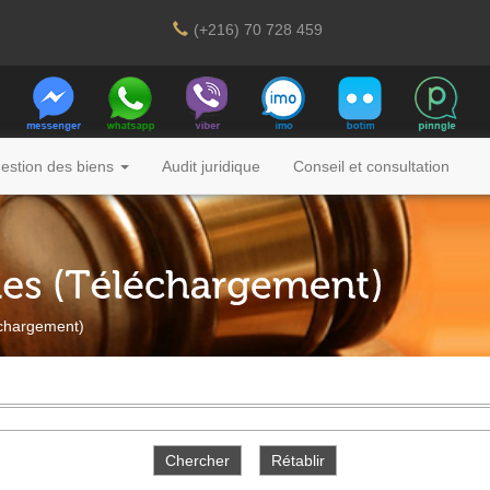
(+216) 70 728 459
estion des biens
Audit juridique
Conseil et consultation
léchargement)