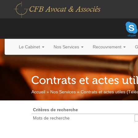
Le Cabinet
Nos Services
Recouvrement
G
Accueil
»
Nos Services
»
Contrats et actes utiles (Té
Critères de recherche
Mots de recherche