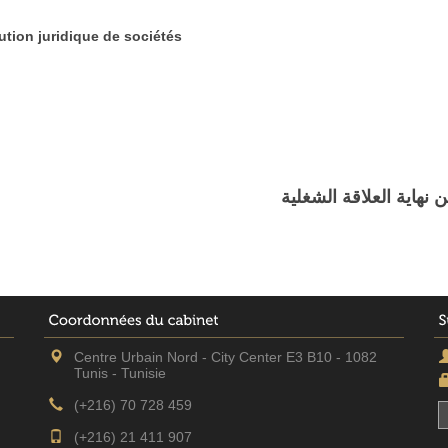
ution juridique de sociétés
 نهاية العلاقة الشغلية
Centre Urbain Nord - City Center E3 B10 - 1082
Tunis - Tunisie
(+216) 70 728 459
(+216) 21 411 907